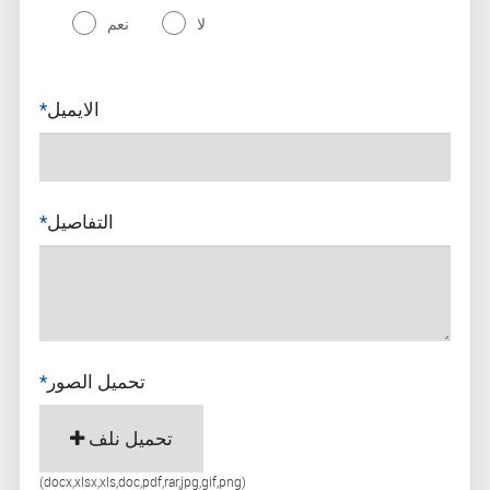
لا
نعم
الايميل
*
التفاصيل
*
تحميل الصور
*
تحميل نلف
(docx,xlsx,xls,doc,pdf,rar,jpg,gif,png)